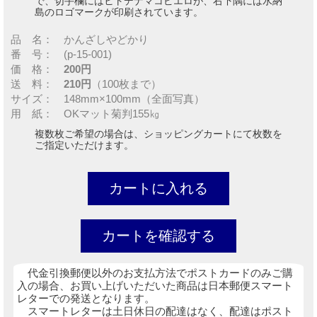
で、切手欄にはヒトデナマコピエロが、右下隅には水納
島のロゴマークが印刷されています。
品 名： かんざしやどかり
番 号： (p-15-001)
価 格：
200円
送 料：
210円
（100枚まで）
サイズ： 148mm×100mm（全面写真）
用 紙： OKマット菊判155㎏
複数枚ご希望の場合は、ショッピングカートにて枚数を
ご指定いただけます。
代金引換郵便以外のお支払方法でポストカードのみご購
入の場合、お買い上げいただいた商品は日本郵便スマート
レターでの発送となります。
スマートレターは土日休日の配達はなく、配達はポスト