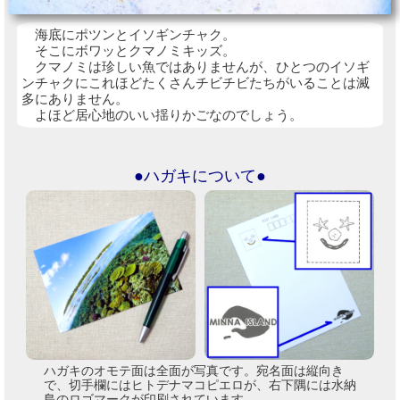
海底にポツンとイソギンチャク。
そこにボワッとクマノミキッズ。
クマノミは珍しい魚ではありませんが、ひとつのイソギ
ンチャクにこれほどたくさんチビチビたちがいることは滅
多にありません。
よほど居心地のいい揺りかごなのでしょう。
●ハガキについて●
ハガキのオモテ面は全面が写真です。宛名面は縦向き
で、切手欄にはヒトデナマコピエロが、右下隅には水納
島のロゴマークが印刷されています。