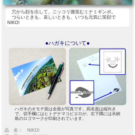
穴から顔を出して、ニッコリ微笑むミナミギンポ。
つらいときも、哀しいときも、いつも元気に笑顔で
NIKO!
●ハガキについて●
ハガキのオモテ面は全面が写真です。宛名面は縦向き
で、切手欄にはヒトデナマコピエロが、右下隅には水納
島のロゴマークが印刷されています。
品 名： NIKO!