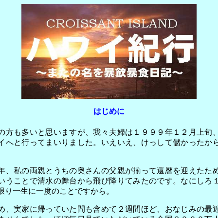
はじめに
方も多いと思いますが、我々夫婦は１９９９年１２月上旬
イへと行ってまいりました。いえいえ、けっして儲かったか
。
、私の両親とうちの奥さんの父親が揃って還暦を迎えたた
いうことで清水の舞台から飛び降りてみたのです。なにしろ
限り一生に一度のことですから。
、実家に帰っていた間も含めて２週間ほど、おなじみの最