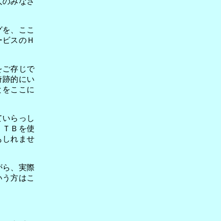
人のみなさ
グを、ここ
ービスのＨ
をご存じで
奇跡的にい
とをここに
ていらっし
ＪＴＢを使
もしれませ
がら、実際
いう方はこ