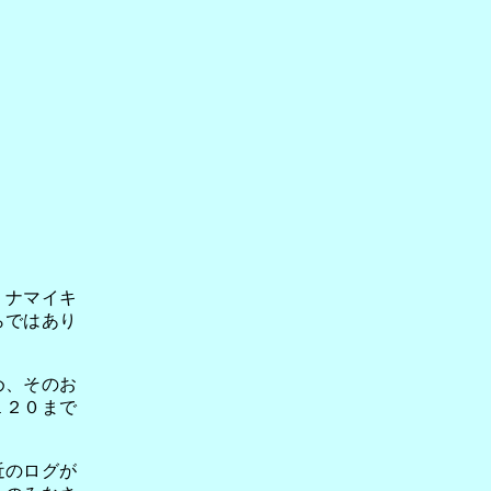
、ナマイキ
らではあり
め、そのお
１２０まで
近のログが