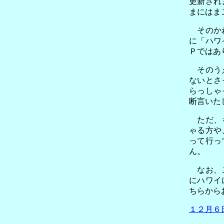
更新され
まにはま
そのかわ
に「ハワ
Ｐではあ
そのうえ
ないとさ
らっしゃ
断言いた
ただ、も
ゃる方や
って行っ
ん。
なお、こ
にハワイ
ちらから
１２月６