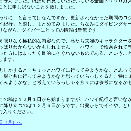
ませんでした。ほぼ毎日見ていただいている全国３０００万
ことに申し訳ないことを致しました。
りに、と言ってはなんですが、更新されなかった期間のロ
イ紀行」と題し、まとめてみました。ちなみにダイビングサ
りながら、ダイバーにとっての情報は皆無です。
限りなく極私的な内容なので、私たち夫婦のキャラクター
っぱりわからないかもしれません。「ハワイ」で検索されて
った方にはまったく目的にそぐわないものである、というこ
します。
しかすると、ちょっとハワイに行ってみようかな、と思っ
、親と共に行ってみようかなと思っていらっしゃる方、特に
てみようかな、と考えていらっしゃる方々には参考になるか
の稿は１２月１日から始まりますが、ハワイ紀行と言いな
に降り立つのは１２月６日からです。出発からでイイや、と
お入りください。
日（月）へ