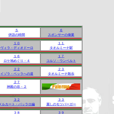
５
６
伊語の時間
スポンサーの偉業
１０
１１
ヴィラ・ディオドーロ
タオルミーナ駅
１６
１７
ロケ地めぐり・４
コルソ・ウンベルト
２２
２３
イゾラ・ベッラへの道
タオルミーナ散歩
２７
神殿の谷・２
３２
３３
メルカート・バッラロ編
麗しのモツバーガー
３８
３９