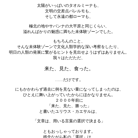
太陽がいっぱいのタオルミーナも、
文明の交差点パレルモも、
そして永遠の都ローマも、
極北の地やサバンナの大平原と同じくらい、
溢れんばかりの魅惑に満ちた未体験ゾーンでした。
もちろんのこと、
そんな未体験ゾーンで文化人類学的な深い考察をしたり、
明日の人類の発展に繋がるヒントを見出せようはずはありません。
我々はただただ、
来た、見た、食った。
……だけです。
にもかかわらず過去に例を見ない量になってしまったのは、
ひとえに舞い上がっていたからにほかなりません。
２０００年前に
「来た、見た、勝った」
と書いたユリウス・カエサルは、
「文章は、用いる言葉の選択で決まる」
ともおっしゃっております。
残念ながら私の「選択」は、