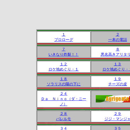
１
２
プロローグ
一本の電話
７
８
いきなり炸裂！！
悪名高きアリタ
１２
１３
ロケ地めぐり・１
ロケ地めぐり・
１８
１９
ソラリスの陽の下に
チーズの皮
２４
Ｄａ Ｎｉｎｏ（ダ・ニー
ノ）
２８
２９
パレルモ
ジジ・マンジ
３４
３５