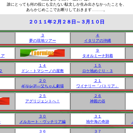
誰にとっても何の役にも立たない駄文しか生み出さなかったことを、
あらかじめここでお断りしておきます………。
２０１１年２月２８日～３月１０日
３
４
夢の現地ツアー
イタリアの沖縄
９
リア
タオルミーナ到着
１４
１５
２
ドン・トマシーノの屋敷
ロケ地めぐり・３
２０
２１
ギリシア
父ちゃん劇場
ワイナリー「パトリア」
２５
２６
アグリジェントへ！
神殿の谷
３０
３１
ャ
メルカート・ヴッチリア編
地中海の奇跡
３６
３７