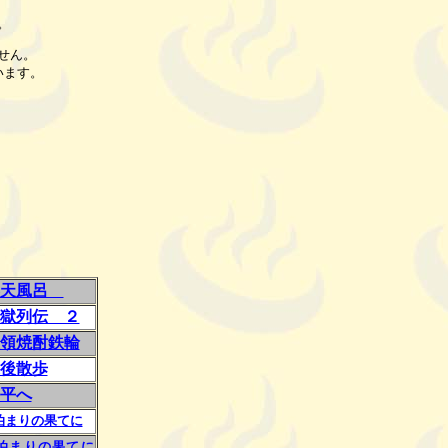
。
せん。
います。
露天風呂
獄列伝 ２
領焼酎鉄輪
後散歩
平へ
泊まりの果てに
泊まりの果てに