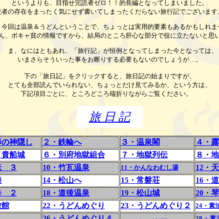
というよりも、目指せ完読者ゼロ！！的長編となってしまいました。
読者の存在をまったく気にせず書いてしまったくだらない旅行記でございます
、今回は温泉＆うどんということで、ちょっとは実用的要素もあるかもしれま
ん、ボキャ貧の情報ですから、結局のところ肝心な部分で役に立たないと思
ま、なにはともあれ、「旅行記」が恒例となってしまった今となっては、
いまさらそういった事をお断りする必要もないのでしょうが…。
下の「旅日記」をクリックすると、旅日記の始まりですが、
とても全部読んでいられない、ちょっとだけ見てみるか、という方は、
下記項目ごとに、ところどころ端折りながらご覧ください。
旅 日 記
尋の神隠し
２・鉄輪へ
３・温泉閣
４・
イ貴船城
６・別府地獄組合
７・地獄列伝
８・地
伝 ３
10
・竹瓦温泉
12
・天
11
・かんなわむし湯
陸
14
・松山へ
15
・常磐荘
16
・道
歩 ２
18
・道後温泉
19
・松山城
20
・琴
旅館
22
・うどんめぐり
23
・うどんめぐり２
24
・素
26
・うどんめぐり４
28
・素