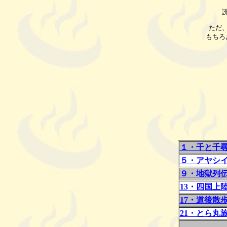
ただ
もちろ
１・千と千
５・アヤシ
９・地獄列
13
・四国上
17
・道後散
21
・とら丸