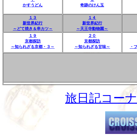
かすうどん
奇跡のけん玉
１３
１４
新世界紀行
新世界紀行
～どて焼き＆串カツ～
～天王寺動物園～
１９
２０
京都探訪
京都探訪
～知られざる京都・３～
～知られざる甘味～
・
旅日記コー