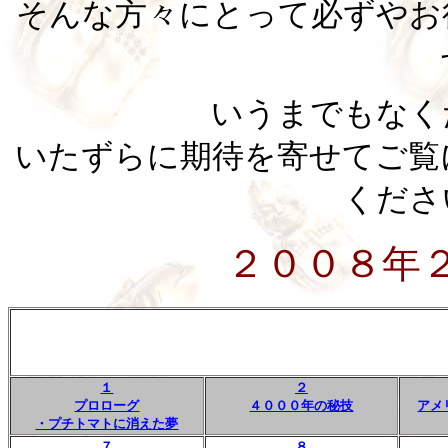
そんな方々にとって必ずやお
いうまでもなく
いたずらに期待を寄せてご覧
くださ
２００８年
１
２
プロローグ
４０００年の秘技
アメ
・プチトマトに消えた夢
７
８