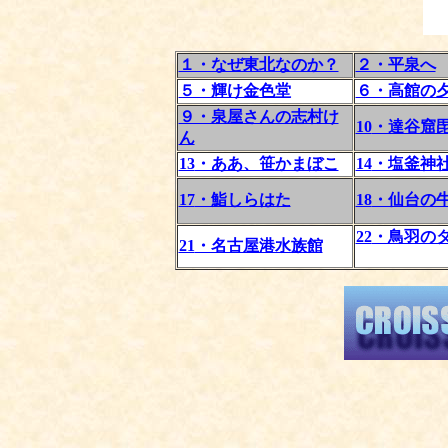
１・なぜ東北なのか？
２・平泉へ
５・輝け金色堂
６・高館の
９・泉屋さんの志村け
10
・達谷窟
ん
13
・ああ、笹かまぼこ
14
・塩釜神
17
・鮨しらはた
18
・仙台の
22
・鳥羽の
21
・名古屋港水族館