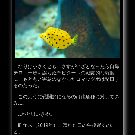
なりは小さくとも、さすがいざとなったら自爆
テロ、一歩も譲らぬチビターレの戦闘的な態度
に、もともと害意のなかったゴマウツボは閉口す
るのだった。
このように戦闘的になるのは他魚種に対しての
み……
…かと思いきや。
昨年末（2019年）、晴れた日の午後遅くのこ
と。