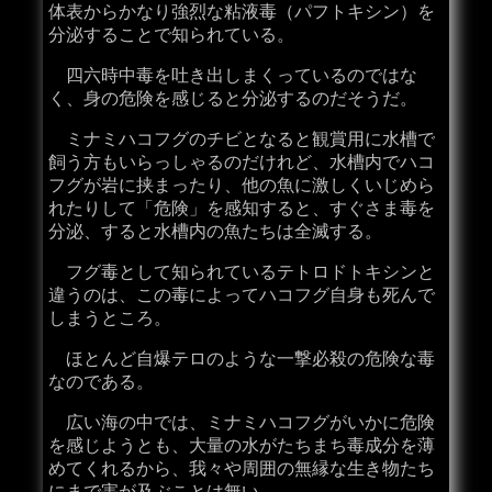
体表からかなり強烈な粘液毒（パフトキシン）を
分泌することで知られている。
四六時中毒を吐き出しまくっているのではな
く、身の危険を感じると分泌するのだそうだ。
ミナミハコフグのチビとなると観賞用に水槽で
飼う方もいらっしゃるのだけれど、水槽内でハコ
フグが岩に挟まったり、他の魚に激しくいじめら
れたりして「危険」を感知すると、すぐさま毒を
分泌、すると水槽内の魚たちは全滅する。
フグ毒として知られているテトロドトキシンと
違うのは、この毒によってハコフグ自身も死んで
しまうところ。
ほとんど自爆テロのような一撃必殺の危険な毒
なのである。
広い海の中では、ミナミハコフグがいかに危険
を感じようとも、大量の水がたちまち毒成分を薄
めてくれるから、我々や周囲の無縁な生き物たち
にまで害が及ぶことは無い。