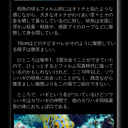
幼魚の頃もフォルム的にはオトナと似たような
感じながら、大きなオトナがわりあい堂々とその
姿を晒して暮らしているのに対し、幼魚は水面に
浮かぶ枯葉・枯枝や、係留ブイのロープなどに擬
態して身を隠している。
10cmほどのチビターレがそのように擬態してい
る様子は微笑ましい。
ひところは毎年1、2度出会うことができていた
ので、ひょっとするとフィルム写真時代に撮って
いるのかもしれないけれど、ここ10年以上、ソウ
シハギの幼魚に出会ったことがなく、残念ながら
微笑ましい擬態ぶりをこの場でご紹介できない。
ところで、ハギという名がついているけどソウ
シハギはカワハギの仲間で、他のカワハギ同様菱
形の体におちょぼ口である。