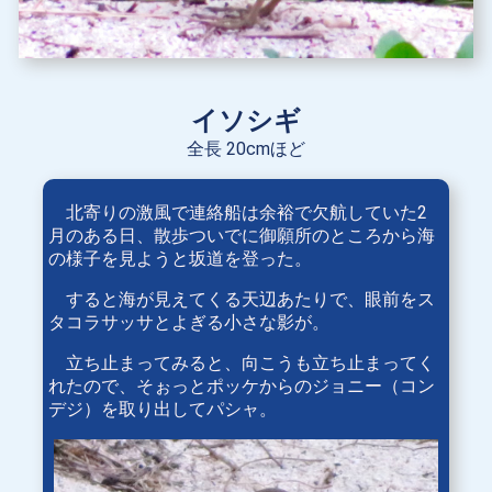
イソシギ
全長 20cmほど
北寄りの激風で連絡船は余裕で欠航していた2
月のある日、散歩ついでに御願所のところから海
の様子を見ようと坂道を登った。
すると海が見えてくる天辺あたりで、眼前をス
タコラサッサとよぎる小さな影が。
立ち止まってみると、向こうも立ち止まってく
れたので、そぉっとポッケからのジョニー（コン
デジ）を取り出してパシャ。