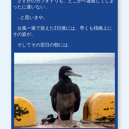
さすがのカツオドリも、どこかへ退散してしま
ったに違いない…
…と思いきや。
台風一過で迎えた2日後には、早くも桟橋上に
その姿が。
そしてその翌日の朝には…