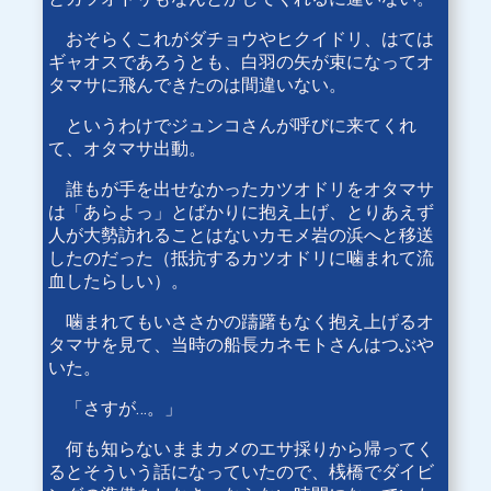
おそらくこれがダチョウやヒクイドリ、はては
ギャオスであろうとも、白羽の矢が束になってオ
タマサに飛んできたのは間違いない。
というわけでジュンコさんが呼びに来てくれ
て、オタマサ出動。
誰もが手を出せなかったカツオドリをオタマサ
は「あらよっ」とばかりに抱え上げ、とりあえず
人が大勢訪れることはないカモメ岩の浜へと移送
したのだった（抵抗するカツオドリに噛まれて流
血したらしい）。
噛まれてもいささかの躊躇もなく抱え上げるオ
タマサを見て、当時の船長カネモトさんはつぶや
いた。
「さすが…。」
何も知らないままカメのエサ採りから帰ってく
るとそういう話になっていたので、桟橋でダイビ