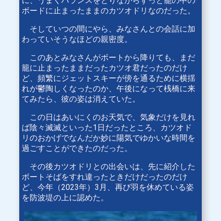
に、うまくバランスをとりながらずっと籠の中の
ボードに止まったままのカツオドリなのだった。
そしていつの間にやら、みなさんとの会話に加
わっていそうなほどの親密度。
このあとみなさんがボートから降りても、まだ
籠に止まったままだったカツオ君だったのだけ
ど、頻繁にジェットスキーが傍を通るために横揺
れが鬱陶しくなったのか、午後になって桟橋に来
てみたら、彼の姿は消えていた。
この日はあいにくのお天気で、気象だけを見れ
ば陰々滅滅といった1日だったところ、カツオド
リのおかげでなんだか妙に陽気でゆかいな時間を
過ごすことができたのだった。
その後カツオドリとの出会いは、先に紹介した
ボートそばをすれ違ったときだけだったのだけ
ど、今年（2023年）3月、再び羽を休めている姿
を防波堤の上に認めた。