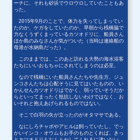
ーチに、それも砂浜でウロウロしていたこともあ
った。
2015年9月のことで、体力を失ってしまってい
たのか、ケガをしていたのか、早朝から桟橋脇で
力なくうずくまっているカツオドリに、船員さん
ほか島のみなさんが気がついた（当時は連絡船の
母港が水納島だった）。
このままでは、このあと訪れる大勢の海水浴客
たちにいいおもちゃにされてしまうのは必至。
なので桟橋にいた船員さんたちや先生方、ジュ
ンコさんたちは心配そうに見てはいたものの、い
かんせんカツオドリはでかく、弱っていそうだか
らといってまったく抵抗しないわけではなく、お
いそれと抱えあげられるものではない。
そこで白羽の矢が立ったのがオタマサである。
なにしろチャボやアヒルは飼っていたし、でっ
かいインコ・オウムもお手のものとくれば、きっ
とカツオドリもなんとかしてくれるに違いない。