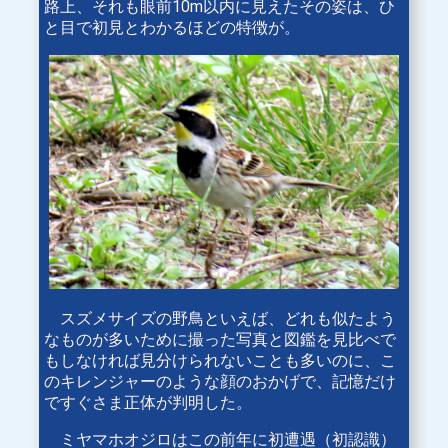
路上、それも眼前10m以内に見えたその姿は、ひ
と目で初見とわかるほどの特徴が。
スズメサイズの野鳥といえば、どれも似たよう
なものが多いために撮った写真と図鑑を見比べで
もしなければ見分けられないことも多いのに、こ
のキレンジャーのような顔のおかげで、記憶だけ
ですぐさま正体が判明した。
ミヤマホオジロはこの前年に初遭遇（初認識）