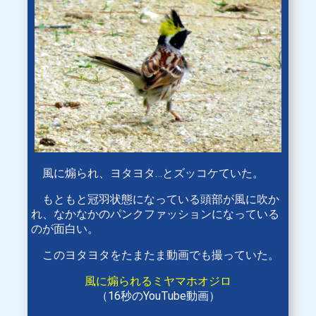
風に煽られ、ヨタヨタ…とズッコケていた。
もともと冠羽状態になっている頭部が風に吹か
れ、なかなかのパンクファッションになっている
のが面白い。
このヨタヨタをたまたま動画でも撮っていた。
風に煽られるミヤマホオジロ
（16秒のYouTube動画）