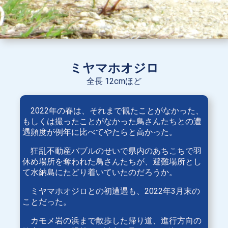
ミヤマホオジロ
全長 12cmほど
2022年の春は、それまで観たことがなかった、
もしくは撮ったことがなかった鳥さんたちとの遭
遇頻度が例年に比べてやたらと高かった。
狂乱不動産バブルのせいで県内のあちこちで羽
休め場所を奪われた鳥さんたちが、避難場所とし
て水納島にたどり着いていたのだろうか。
ミヤマホオジロとの初遭遇も、2022年3月末の
ことだった。
カモメ岩の浜まで散歩した帰り道、進行方向の