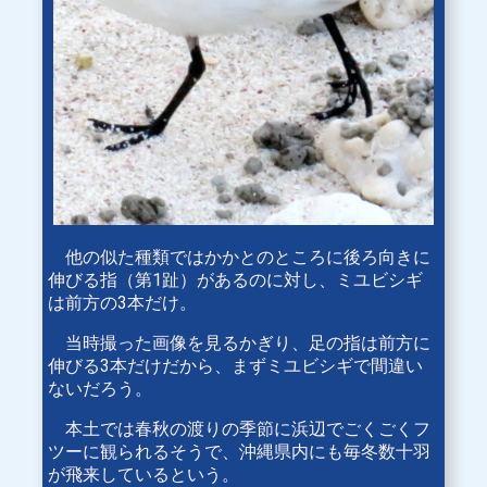
他の似た種類ではかかとのところに後ろ向きに
伸びる指（第1趾）があるのに対し、ミユビシギ
は前方の3本だけ。
当時撮った画像を見るかぎり、足の指は前方に
伸びる3本だけだから、まずミユビシギで間違い
ないだろう。
本土では春秋の渡りの季節に浜辺でごくごくフ
ツーに観られるそうで、沖縄県内にも毎冬数十羽
が飛来しているという。