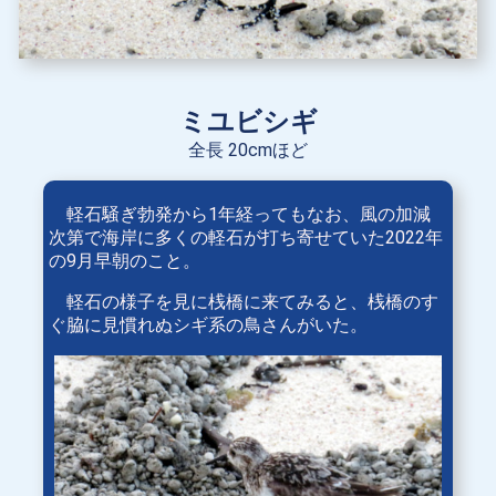
ミユビシギ
全長 20cmほど
軽石騒ぎ勃発から1年経ってもなお、風の加減
次第で海岸に多くの軽石が打ち寄せていた2022年
の9月早朝のこと。
軽石の様子を見に桟橋に来てみると、桟橋のす
ぐ脇に見慣れぬシギ系の鳥さんがいた。