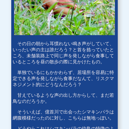
その日の朝から耳慣れない鳴き声がしていて、
いったい声の主は誰だろう？と首を捻っていたと
ころ、未舗装路上で同じ声を発しながら食事して
いるところを昼の散歩の際に見かけたもの。
単独でいるにもかかわらず、居場所を容易に特
定できる声を発しながら食事だなんて、リスクマ
ネジメント的にどうなんだろう？
甘えているような声の出し方からして、まだ若
鳥なのだろうか。
そういえば、億首川で出会ったシマキンパラは
網腹模様だったのに対し、こちらは無地っぽい。
どうやらこれはシマキンパラの幼鳥の特徴のよ