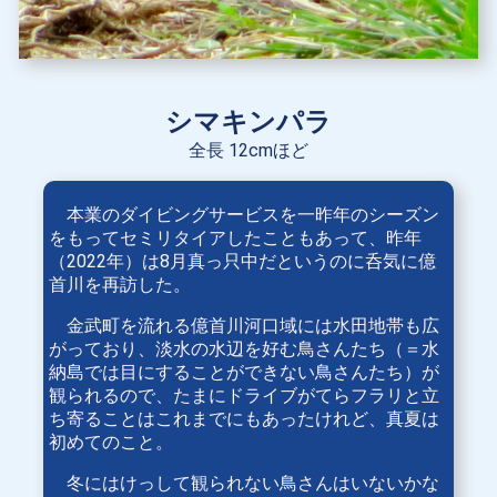
シマキンパラ
全長 12cmほど
本業のダイビングサービスを一昨年のシーズン
をもってセミリタイアしたこともあって、昨年
（2022年）は8月真っ只中だというのに呑気に億
首川を再訪した。
金武町を流れる億首川河口域には水田地帯も広
がっており、淡水の水辺を好む鳥さんたち（＝水
納島では目にすることができない鳥さんたち）が
観られるので、たまにドライブがてらフラリと立
ち寄ることはこれまでにもあったけれど、真夏は
初めてのこと。
冬にはけっして観られない鳥さんはいないかな