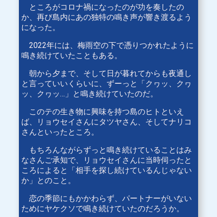
ところがコロナ禍になったのが功を奏したの
か、再び島内にあの独特の鳴き声が響き渡るよう
になった。
2022年には、梅雨空の下で憑りつかれたように
鳴き続けていたこともある。
朝から夕まで、そして日が暮れてからも夜通し
と言っていいくらいに、ずーっと「クヮッ、クヮ
ッ、クヮッ…」と鳴き続けていたのだ。
このテの生き物に興味を持つ島のヒトといえ
ば、リョウセイさんにタツヤさん、そしてナリコ
さんといったところ。
もちろんながらずっと鳴き続けていることはみ
なさんご承知で、リョウセイさんに当時伺ったと
ころによると「相手を探し続けているんじゃない
か」とのこと。
恋の季節にもかかわらず、パートナーがいない
ためにヤケクソで鳴き続けていたのだろうか。