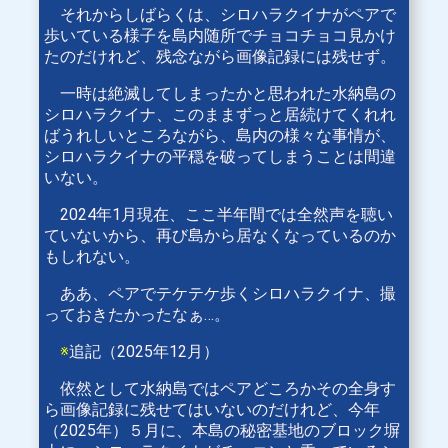
それからしばらくは、シロハラクイナがペアで
歩いている様子を島内随所でチョコチョコ見かけ
たのだけれど、残念ながら画像記録には残せず。
一時は絶滅してしまったかと思われた水納島の
シロハラクイナ、このままずっと居続けてくれれ
ばうれしいところながら、島内の様々な事情が、
シロハラクイナの平穏を破ってしまうことは間違
いない。
2024年1月現在、ここ半年間では全然声を聴い
ていないから、再び島から居なくなっているのか
もしれない。
ああ、ペアでテケテケ歩くシロハラクイナ、撮
っておきたかったなぁ…。
※
追記（2025年12月）
依然として水納島ではペアどころかその全身す
ら画像記録に残せてはいないのだけれど、今年
（2025年）５月に、本島の秘密基地のブロック塀