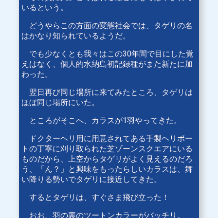
いるという。
どうやらこの方面の変態社会では、タゲリの名
はかなり知られているようだ。
でも少なくとも我々はこの30年間で目にした覚
えはなく、個人的水納島初記録種がまた新たに加
わった。
翌日再び同じ場所に来てみたところ、タゲリは
ほぼ同じ場所にいた。
ところがそこへ、カラスが1羽やってきた。
ドクターヘリ用に用意されてある手製ヘリポー
トの丁寧に刈り取られた芝ゾーンスクエアにいる
ものだから、上空からタゲリがよく見えるのだろ
う、「ん？」と興味をもったらしいカラスは、舞
い降りる勢いでタゲリに接近してきた。
するとタゲリは、すぐさま飛び立った！
おお、羽の裏のツートンカラーがバッチリ。