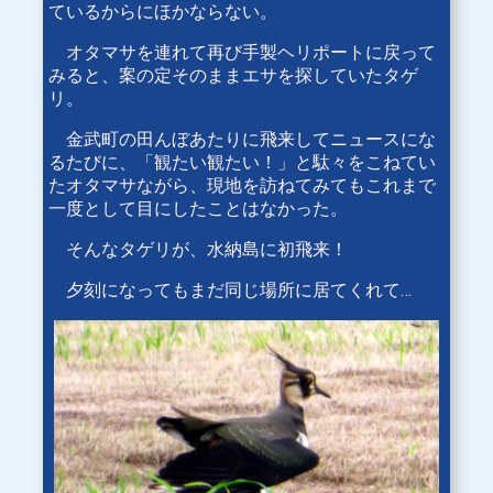
ているからにほかならない。
オタマサを連れて再び手製ヘリポートに戻って
みると、案の定そのままエサを探していたタゲ
リ。
金武町の田んぼあたりに飛来してニュースにな
るたびに、「観たい観たい！」と駄々をこねてい
たオタマサながら、現地を訪ねてみてもこれまで
一度として目にしたことはなかった。
そんなタゲリが、水納島に初飛来！
夕刻になってもまだ同じ場所に居てくれて…