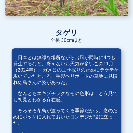
タゲリ
全長 30cmほど
日本とは無縁な場所ながら台風が同時に4つも
発生するなど、冴えないお天気が多いこの11月
（2024年）、ガメ公のエサ採りのためにテケテケ
歩いていたところ、手製ヘリポートの草地に見慣
れぬ鳥さんの姿があった。
なんともエキゾチックなその色形は、どう見て
も初見とわかる存在感。
そろそろ冬鳥が渡ってくる季節だから、念のた
めにポッケに入れておいたコンデジが役に立っ
た。