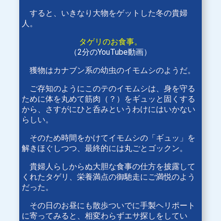
すると、いきなり大物をゲットした冬の貴婦
人。
タゲリのお食事。
（2分のYouTube動画）
獲物はカナブン系の幼虫のイモムシのようだ。
ご存知のようにこのテのイモムシは、身を守る
ために体を丸めて筋肉（？）をギュッと固くする
から、さすがにひと呑みというわけにはいかない
らしい。
そのため時間をかけてイモムシの「ギュッ」を
解きほぐしつつ、最終的には丸ごとゴックン。
貴婦人らしからぬ大胆な食事の仕方を披露して
くれたタゲリ、栄養満点の御馳走にご満悦のよう
だった。
その日のお昼にも散歩ついでに手製ヘリポート
に寄ってみると、相変わらずエサ探しをしてい