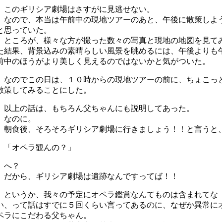
このギリシア劇場はさすがに見逃せない。
なので、本当は午前中の現地ツアーのあと、午後に散策しよ
と思っていた。
ところが、様々な方が撮った数々の写真と現地の地図を見て
た結果、背景込みの素晴らしい風景を眺めるには、午後よりも
前中のほうがより美しく見えるのではないかと気がついた。
なのでこの日は、１０時からの現地ツアーの前に、ちょこっ
散策してみることにした。
以上の話は、もちろん父ちゃんにも説明してあった。
なのに。
朝食後、そろそろギリシア劇場に行きましょう！！と言うと
「オペラ観んの？」
へ？
だから、ギリシア劇場は遺跡なんですってば！！
というか、我々の予定にオペラ鑑賞なんてものは含まれてな
い、って話はすでに５回くらい言ってあるのに、なぜか異常に
ペラにこだわる父ちゃん。