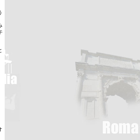
う
み
午
と
、
オ