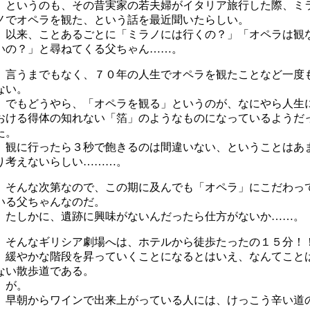
というのも、その昔実家の若夫婦がイタリア旅行した際、ミ
ノでオペラを観た、という話を最近聞いたらしい。
以来、ことあるごとに「ミラノには行くの？」「オペラは観
いの？」と尋ねてくる父ちゃん……。
言うまでもなく、７０年の人生でオペラを観たことなど一度
ない。
でもどうやら、「オペラを観る」というのが、なにやら人生
おける得体の知れない「箔」のようなものになっているようだ
た。
観に行ったら３秒で飽きるのは間違いない、ということはあ
り考えないらしい………。
そんな次第なので、この期に及んでも「オペラ」にこだわっ
いる父ちゃんなのだ。
たしかに、遺跡に興味がないんだったら仕方がないか……。
そんなギリシア劇場へは、ホテルから徒歩たったの１５分！
緩やかな階段を昇っていくことになるとはいえ、なんてこと
ない散歩道である。
が。
早朝からワインで出来上がっている人には、けっこう辛い道