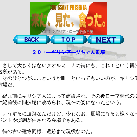
２０・
ギリシア
父ちゃん劇場
さして大きくはないタオルミーナの街にも、これ！という観
名所がある。
そのひとつが……というか唯一といってもいいのが、ギリシ
劇場だ。
紀元前にギリシア人によって建設され、その後ローマ時代の
世紀前後に闘技場に改められ、現在の姿になったという。
ようするに遺跡なんだけど、今もなお、夏場になると様々な
ベントや演劇が催される会場でもある。
街の古い建物同様、遺跡まで現役なのだ。