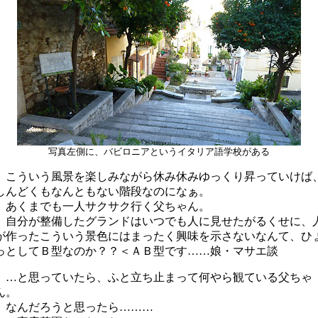
写真左側に、バビロニアというイタリア語学校がある
こういう風景を楽しみながら休み休みゆっくり昇っていけば
しんどくもなんともない階段なのになぁ。
あくまでも一人サクサク行く父ちゃん。
自分が整備したグランドはいつでも人に見せたがるくせに、
が作ったこういう景色にはまったく興味を示さないなんて、ひ
っとしてＢ型なのか？？＜ＡＢ型です……娘・マサエ談
…と思っていたら、ふと立ち止まって何やら観ている父ちゃ
ん。
なんだろうと思ったら………