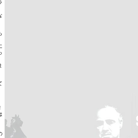
ラ
な
も
に
っ
ま
て
！
は
の