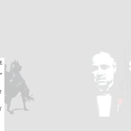
光
ア
２
イ