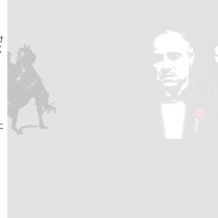
け
く
に