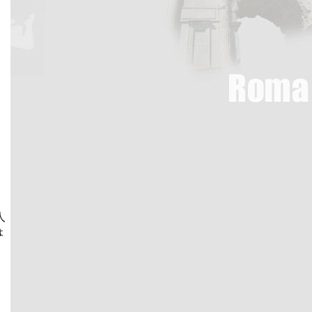
、
人
ょ