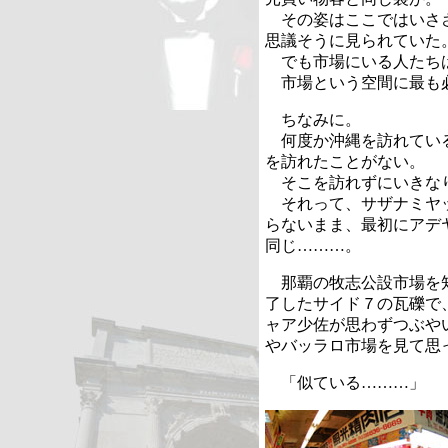
その姿はここではいささ
思議そうに見られていた
でも市場にいる人たち
市場という空間に最も
ちなみに。
何度か沖縄を訪れている
を訪れたことがない。
そこを訪れずにいきな
それって、サザナミヤッ
らないまま、最初にアデ
同じ………。
那覇の牧志公設市場を知
了したサイド７の瓦礫で
ャア少佐が思わずつぶや
やバッラロ市場を見て思
「似ている………」