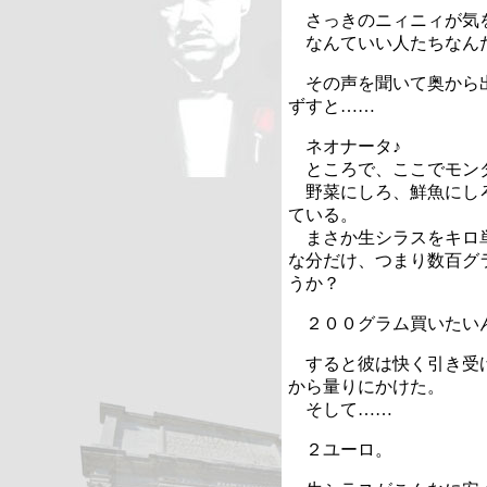
さっきのニィニィが気
なんていい人たちなん
その声を聞いて奥から出
ずすと……
ネオナータ♪
ところで、ここでモン
野菜にしろ、鮮魚にしろ
ている。
まさか生シラスをキロ単
な分だけ、つまり数百グ
うか？
２００グラム買いたい
すると彼は快く引き受け
から量りにかけた。
そして……
２ユーロ。