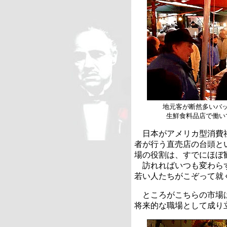
地元客が断然多いバ
生鮮食料品店で働い
日本がアメリカ型消費社
者が行う直売店の台頭と
場の役割は、すでにほぼ
訪れればいつも変わらず
若い人たちがこぞって就
ところがこちらの市場は
将来的な職場として成り