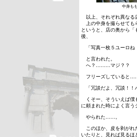
中身も
以上、それぞれ異なる
上の中身を撮らせてもら
というと、店の奥から「
後、
「写真一枚５ユーロね
と言われた。
へ？………マジ？？
フリーズしていると…
「冗談だよ、冗談！！
くそー、そういえば僕も
に頼まれた時によく言う
やられた……。
このほか、皮を剥がれた
いたりと、見れば見るほ