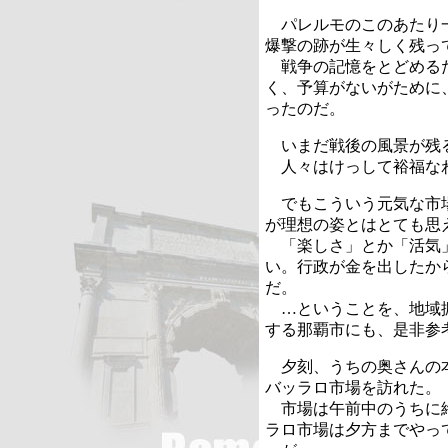
パレルモのこのあたり一
爆撃の跡が生々しく残っ
戦争の記憶をとどめるた
く、予算がないがために
ったのだ。
いまだ戦後の風景が残
人々はけっして裕福な
でもこういう元気な市場
が理想の姿とはとても思
「楽しさ」とか「活気」
い。行政が金を出したか
だ。
…ということを、地域振
する那覇市にも、是非
夕刻、うちの奥さんの本
バッラロ市場を訪れた。
市場は午前中のうちに終
ラロ市場は夕方までやっ