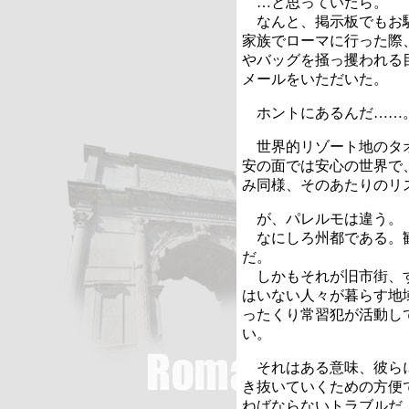
…と思っていたら。
なんと、掲示板でもお馴
家族でローマに行った際
やバッグを掻っ攫われる
メールをいただいた。
ホントにあるんだ……
世界的リゾート地のタオ
安の面では安心の世界で
み同様、そのあたりのリ
が、パレルモは違う。
なにしろ州都である。観
だ。
しかもそれが旧市街、す
はいない人々が暮らす地
ったくり常習犯が活動し
い。
それはある意味、彼らに
き抜いていくための方便
ねばならないトラブルだ