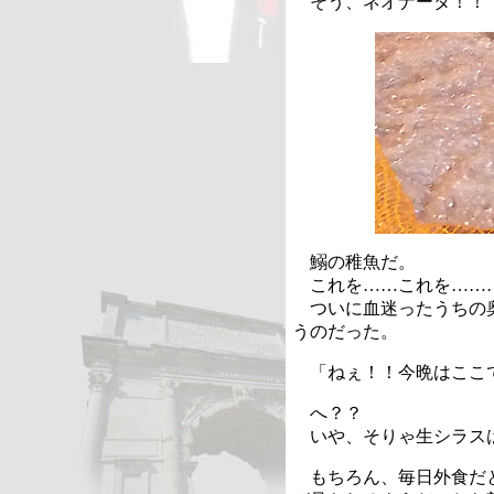
そう、ネオナータ！！
鰯の稚魚だ。
これを……これを……
ついに血迷ったうちの奥
うのだった。
「ねぇ！！今晩はここで
へ？？
いや、そりゃ生シラスは
もちろん、毎日外食だと