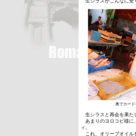
生シラスがこんなに安
奥でカード
生シラスと再会を果た
あまりのヨロコビ様に、
ィ。
これ、オリーブオイルを