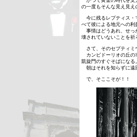
かつて黄金の時代を支
の一度もそんな見え見え
今に残るレプティス・
べて彼による地元への利
事情はどうあれ、せっ
壊されていないことを
さて、そのセプティミ
カンピドーリオの丘の
凱旋門のすぐそばになる
朝はそれを知らずに遠
で、そここそが！！