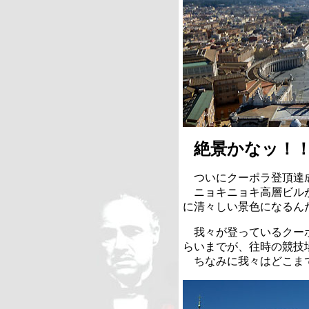
絶景かなッ！
ついにクーポラ登頂達
ニョキニョキ高層ビルが
に清々しい景色になるん
我々が登っているクーポ
らいまでが、往時の競技
ちなみに我々はどこま