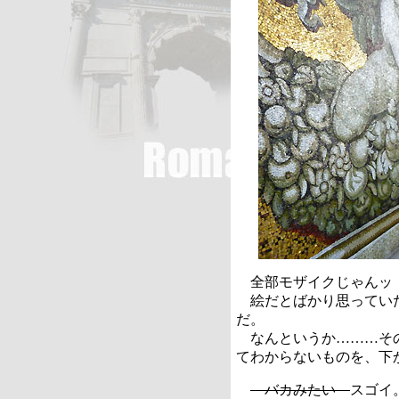
全部モザイクじゃんッ
絵だとばかり思っていた
だ。
なんというか………その
てわからないものを、下
バカみたい
スゴイ