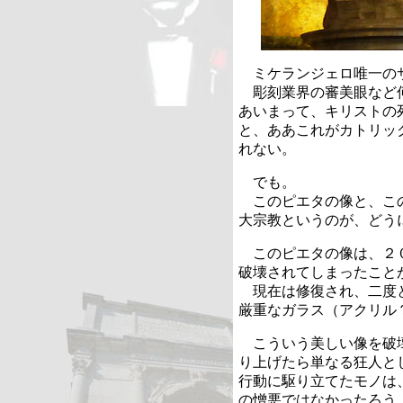
ミケランジェロ唯一の
彫刻業界の審美眼など何
あいまって、キリストの
と、ああこれがカトリッ
れない。
でも。
このピエタの像と、この
大宗教というのが、どう
このピエタの像は、２０
破壊されてしまったこと
現在は修復され、二度と
厳重なガラス（アクリル
こういう美しい像を破壊
り上げたら単なる狂人と
行動に駆り立てたモノは
の憎悪ではなかったろう