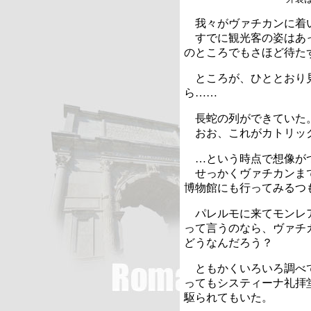
我々がヴァチカンに着
すでに観光客の姿はあっ
のところでもさほど待た
ところが、ひととおり見
ら……
長蛇の列ができていた
おお、これがカトリッ
…という時点で想像が
せっかくヴァチカンまで
博物館にも行ってみるつ
パレルモに来てモンレア
って言うのなら、ヴァチ
どうなんだろう？
ともかくいろいろ調べて
ってもシスティーナ礼拝
駆られてもいた。