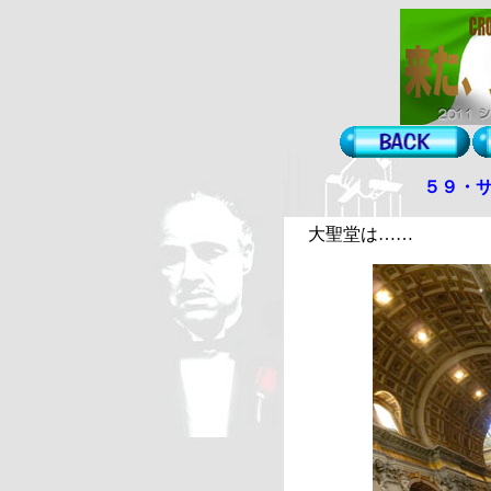
５９・
大聖堂は……