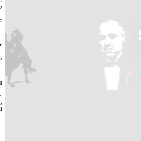
っ
た
か
ら
自
と
も
日
。