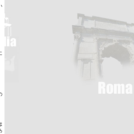
い
に
の
は
あ