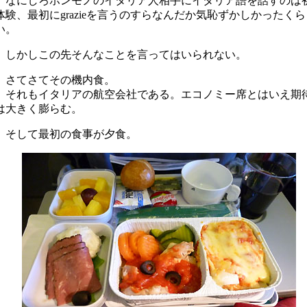
なにしろホンモノのイタリア人相手にイタリア語を話すのは
体験、最初に
grazie
を言うのすらなんだか気恥ずかしかったくら
い。
しかしこの先そんなことを言ってはいられない。
さてさてその機内食。
それもイタリアの航空会社である。エコノミー席とはいえ期
は大きく膨らむ。
そして最初の食事が夕食。