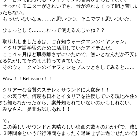
せっかくモニターがきれいでも、音が割れまくって聞き苦し
ったらない。
もったいないなぁ……と思いつつ、そこでフト思いついた。
ひょっとして……これって使えるんじゃね？？
取り出しましたるは、ご存知ウォークマンのイヤフォン。
イタリア語学習のために活用していたアイテムだ。
ここ４ヶ月ほど肌身離さずにいたので、無いとなんだか不安
なる気がしてそのまま持ってきていた。
そのウォークマンのイヤフォンをブスッとさしてみると……
Wow
！！
Bellissimo
！！
クリアーな音質のステレオサウンドに大変身！！
この裏ワザ、何度も日本とイタリアを往復している現地在住
方も知らなかったから、案外知られていないのかもしれない。
みなさん、是非お試しあれ！！
で。
この美しいサウンドと素晴らしい映画の数々のおかげで、僕
１２時間余という飛行時間をまったく退屈せずに過ごせたので