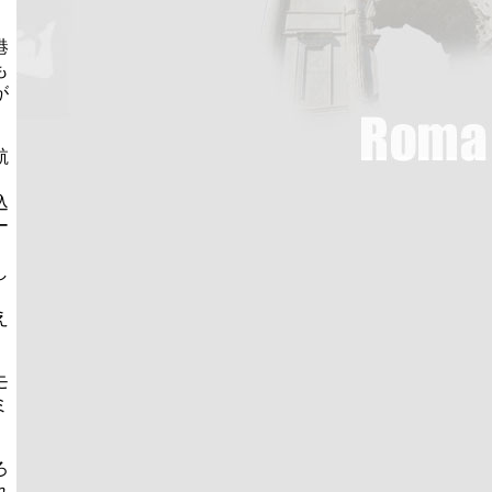
港
も
が
航
込
ー
、
し
え
モ
ミ
ろ
れ