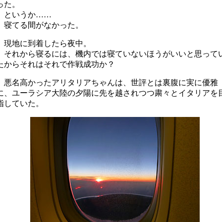
った。
というか……
寝てる間がなかった。
現地に到着したら夜中。
それから寝るには、機内では寝ていないほうがいいと思って
たからそれはそれで作戦成功か？
悪名高かったアリタリアちゃんは、世評とは裏腹に実に優雅
に、ユーラシア大陸の夕陽に先を越されつつ粛々とイタリアを
指していた。