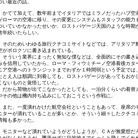
つい最近の話。
かてて加えて、数年前までイタリアではミラノだったハブ空
がローマの空港に移り、その変更にシステムもスタッフの能力
ついていかなかったせいか、ロストバゲージ天国のような時期
数年続いたらしい。
そのためいわゆる旅行クチコミサイトなどでは、アリタリア
空がボロクソに書き込まれている。
そういう業界にまったく無知な僕などは、全面的にその書き
みを信用していたから、ローマ・フィウミチーノ空港着後カタ
ニア空港へのトランジットまでわずか１時間弱という予定では
たとえ人は順調に到着しても、ロストバゲージがあってもおか
くないものと覚悟していた。
だから荷物が出てこなかったとしても、一泊分くらいの着替
やその他は機内持ち込みにしておこうという作戦に。
また、一度潰れかけた航空会社ということもあって、座席の
ニターが潰れていることが多いとか、そういう細々したクチコ
情報も多かった。
モニターなど潰れていようがどうしようが、ＣＡが無愛想だ
うがなんだろうが、墜落せずに目的地までちゃんと飛んでくれ