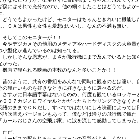
ば僕にはそれで充分なので、他の細々したことはどうでもよか
た。
どうでもよかったけど、モニターはちゃんときれいに機能し
し、ＣＡは男性も女性も愛想はいいし、なんの不満も無い。
そしてこのモニターが！！
今やデジカメその他用のメディアやハードディスクの大容量
つ小型化が進んでいるのは知ってる。
しかしそんな恩恵が、まさか飛行機にまで及んでいるとは知
なかった。
機内で観られる映画の本数のなんと多いことか！！
昔のように、共有の番組をみんなで同時に観るのとは違い、
分の観たいものを好きなときに好きなように選べるのだ。
さすがに日本語字幕はないものの、何度も観ているロッキー
か００７カジノロワイヤルとかだったらヒヤリングできなくと
英語のままでＯＫだし、すべてではないにしろ映画によっては
本語吹替えバージョンもあって、僕などは帰りの飛行機で観た
「カールおじさんの空飛ぶ家」に涙を流して感動してしまった
ただ。
サービスで配られるヘッドフォンの音質がよろしくない。