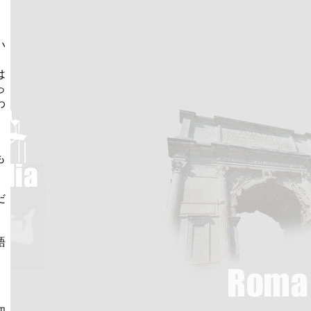
い
は
っ
わ
も
だ
語