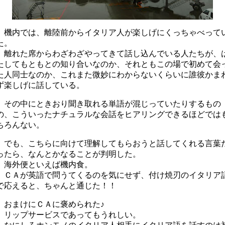
機内では、離陸前からイタリア人が楽しげにくっちゃべって
た。
離れた席からわざわざやってきて話し込んでいる人たちが、
たしてもともとの知り合いなのか、それともこの場で初めて会
た人同士なのか、これまた微妙にわからないくらいに誰彼かま
ず楽しげに話している。
その中にときおり聞き取れる単語が混じっていたりするもの
の、こういったナチュラルな会話をヒアリングできるほどでは
ちろんない。
でも、こちらに向けて理解してもらおうと話してくれる言葉
ったら、なんとかなることが判明した。
海外便といえば機内食。
ＣＡが英語で問うてくるのを気にせず、付け焼刃のイタリア
で応えると、ちゃんと通じた！！
おまけにＣＡに褒められた♪
リップサービスであってもうれしい。