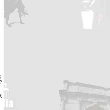
け
で
航
、