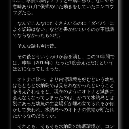
のに、求愛の際はフワリと中層に移り、なにやら
意味ありげに儀式めいた動きをしていたコンゴウ
フグたち。
なんでこんなにたくさんいるのに「ダイバーに
よる記録はない」などと書かれているのか不思議
でならなかったものだ。
そんな話も今は昔。
その後どういうわけか姿を消し、この10年間で
は、昨年（2019年）たった1度会えただけという
ほどになってしまった。
オトナに比べ、より内湾環境を好むという幼魚
はもともと水納島では見られなかったということ
を考え合わせると、現在のようにオトナと滅多に
会えなくなってしまったのは、かつて水納島とは
別にあった幼魚の生息場所が埋め立てられるか何
かして失われ、水納島へのオトナの供給が断たれ
たからなのだろうか。
それとも、そもそも水納島の海底環境が、コン