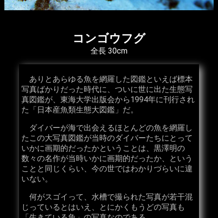
コンゴウフグ
全長 30cm
ありとあらゆる魚を網羅した図鑑といえば標本
写真ばかりだった時代に、ついに世に出た生態写
真図鑑が、東海大学出版会から1994年に刊行され
た「日本産魚類生態大図鑑」だ。
ダイバーが海で出会えるほとんどの魚を網羅し
たこの大写真図鑑が当時のダイバーたちにとって
いかに画期的だったかということは、黒澤明の
数々の名作が当時いかに画期的だったか、という
ことと同じくらい、今の世ではわかりづらいに違
いない。
何がスゴイって、水槽で撮られた写真が若干混
じっているとはいえ、とにかくもうどの写真も
「生きている魚」の写真なのである。