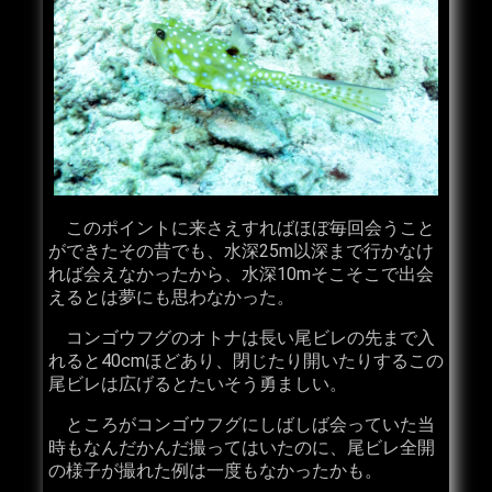
このポイントに来さえすればほぼ毎回会うこと
ができたその昔でも、水深25m以深まで行かなけ
れば会えなかったから、水深10mそこそこで出会
えるとは夢にも思わなかった。
コンゴウフグのオトナは長い尾ビレの先まで入
れると40cmほどあり、閉じたり開いたりするこの
尾ビレは広げるとたいそう勇ましい。
ところがコンゴウフグにしばしば会っていた当
時もなんだかんだ撮ってはいたのに、尾ビレ全開
の様子が撮れた例は一度もなかったかも。