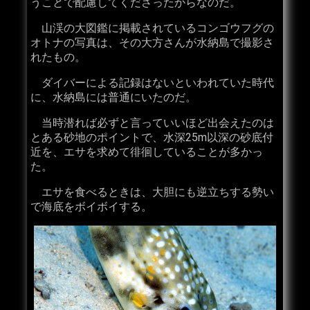
うことで配慮してくださったからなのだ。
山渓の大図鑑に掲載されているコンゴウフグの
オトナの写真は、その大方さんが水納島で撮影さ
れたもの。
ダイバーによる記録はないといわれていた時代
に、水納島には普通にいたのだ。
当時潜れば必ずと言っていいほど出会えたのは
とある砂地のポイントで、水深25m以深の砂底付
近を、エサを求めて徘徊していることが多かっ
た。
エサを食べるときは、大胆にも逆立ちする勢い
で海底をボイボイする。