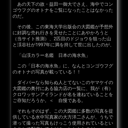
あの天下の故・益田一御大でさえ、海中でコン
ゴウフグのオトナをご覧になったことはなかった
のだ。
その後、この東海大学出版会の大図鑑が予想外
に好調な売れ行きを見せたことにあやかろうと
（当サイト推測）、2匹目のドジョウを狙った山
と渓谷社が1997年に満を持して世に出したのが、
「山渓カラー名鑑 日本の海水魚」
この「日本の海水魚」に、なんとコンゴウフグ
のオトナの写真が載っている！！
ダイバーなら知らぬ人とてないこのヤマケイの
大図鑑の奥付にある協力店の一覧に、我が（有）
クロワッサンアイランドが名を連ねていることを
ご存知だろうか。＜ 自慢である。
それもそのはず、この大図鑑に多数の写真を提
供している水中写真家の大方洋二さんが、うちで
潜って撮った写真もけっこう使用されているとい