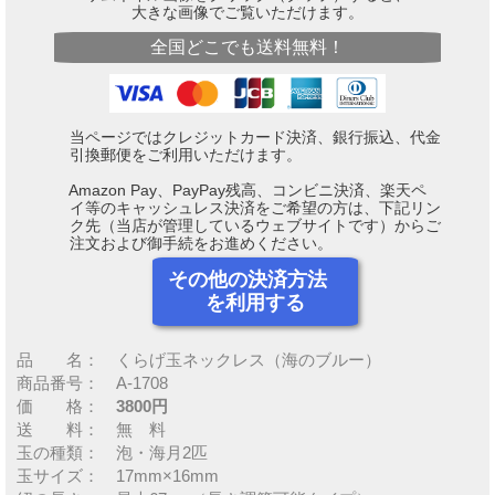
大きな画像でご覧いただけます。
全国どこでも送料無料！
当ページではクレジットカード決済、銀行振込、代金
引換郵便をご利用いただけます。
Amazon Pay、PayPay残高、コンビニ決済、楽天ペ
イ等のキャッシュレス決済をご希望の方は、下記リン
ク先（当店が管理しているウェブサイトです）からご
注文および御手続をお進めください。
その他の決済方法
を利用する
品 名： くらげ玉ネックレス（海のブルー）
商品番号： A-1708
価 格：
3800円
送 料： 無 料
玉の種類： 泡・海月2匹
玉サイズ： 17mm×16mm