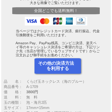
大きな画像でご覧いただけます。
全国どこでも送料無料！
当ページではクレジットカード決済、銀行振込、代金
引換郵便をご利用いただけます。
Amazon Pay、PayPay残高、コンビニ決済、楽天ペ
イ等のキャッシュレス決済をご希望の方は、下記リン
ク先（当店が管理しているウェブサイトです）からご
注文および御手続をお進めください。
その他の決済方法
を利用する
品 名： くらげ玉ネックレス（海のブルー）
商品番号： A-1709
価 格：
3800円
送 料： 無 料
玉の種類： 泡・海月2匹
玉サイズ： 17mm×15mm