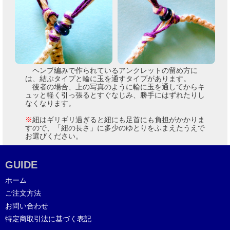
ヘンプ編みで作られているアンクレットの留め方に
は、結ぶタイプと輪に玉を通すタイプがあります。
後者の場合、上の写真のように輪に玉を通してからキ
ュッと軽く引っ張るとすぐなじみ、勝手にはずれたりし
なくなります。
※
紐はギリギリ過ぎると紐にも足首にも負担がかかりま
すので、「紐の長さ」に多少のゆとりをふまえたうえで
お選びください。
GUIDE
ホーム
ご注文方法
お問い合わせ
特定商取引法に基づく表記