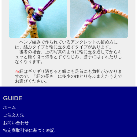
ヘンプ編みで作られているアンクレットの留め方に
は、結ぶタイプと輪に玉を通すタイプがあります。
後者の場合、上の写真のように輪に玉を通してからキ
ュッと軽く引っ張るとすぐなじみ、勝手にはずれたりし
なくなります。
※
紐はギリギリ過ぎると紐にも足首にも負担がかかりま
すので、「紐の長さ」に多少のゆとりをふまえたうえで
お選びください。
GUIDE
ホーム
ご注文方法
お問い合わせ
特定商取引法に基づく表記