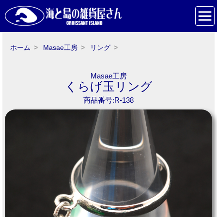
ホーム
Masae工房
リング
Masae工房
くらげ玉リング
商品番号:R-138