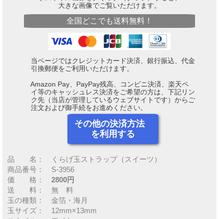
大きな画像でご覧いただけます。
全国どこでも送料無料！
当ページではクレジットカード決済、銀行振込、代金
引換郵便をご利用いただけます。
Amazon Pay、PayPay残高、コンビニ決済、楽天ペ
イ等のキャッシュレス決済をご希望の方は、下記リン
ク先（当店が管理しているウェブサイトです）からご
注文および御手続をお進めください。
その他の決済方法
を利用する
品 名： くらげ玉ストラップ（スイーツ）
商品番号： S-3956
価 格：
2800円
送 料： 無 料
玉の種類： 金箔・海月
玉サイズ： 12mm×13mm