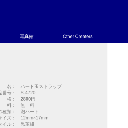
写真館
Other Creaters
 名： ハート玉ストラップ
品番号： S-4720
 格：
2800円
 料： 無 料
の種類： 泡ハート
サイズ： 12mm×17mm
タイル： 黒革紐