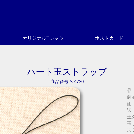
オリジナルTシャツ
ポストカード
ハート玉ストラップ
商品番号:S-4720
品
商
価
送
玉
玉
ス