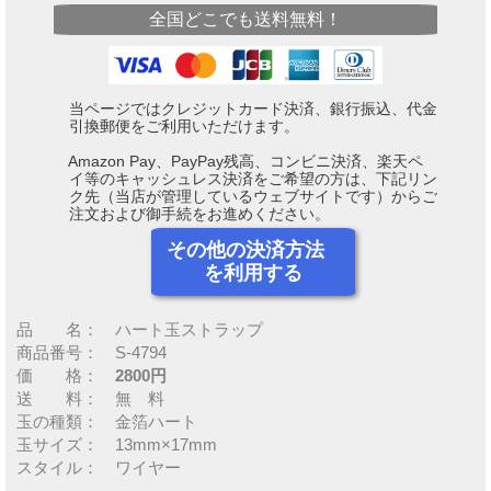
全国どこでも送料無料！
当ページではクレジットカード決済、銀行振込、代金
引換郵便をご利用いただけます。
Amazon Pay、PayPay残高、コンビニ決済、楽天ペ
イ等のキャッシュレス決済をご希望の方は、下記リン
ク先（当店が管理しているウェブサイトです）からご
注文および御手続をお進めください。
その他の決済方法
を利用する
品 名： ハート玉ストラップ
商品番号： S-4794
価 格：
2800円
送 料： 無 料
玉の種類： 金箔ハート
玉サイズ： 13mm×17mm
スタイル： ワイヤー