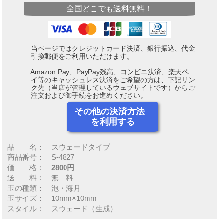
全国どこでも送料無料！
当ページではクレジットカード決済、銀行振込、代金
引換郵便をご利用いただけます。
Amazon Pay、PayPay残高、コンビニ決済、楽天ペ
イ等のキャッシュレス決済をご希望の方は、下記リン
ク先（当店が管理しているウェブサイトです）からご
注文および御手続をお進めください。
その他の決済方法
を利用する
品 名： スウェードタイプ
商品番号： S-4827
価 格：
2800円
送 料： 無 料
玉の種類： 泡・海月
玉サイズ： 10mm×10mm
スタイル： スウェード（生成）