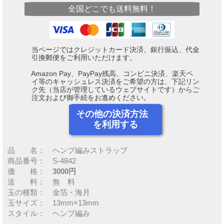
全国どこでも送料無料！
当ページではクレジットカード決済、銀行振込、代金
引換郵便をご利用いただけます。
Amazon Pay、PayPay残高、コンビニ決済、楽天ペ
イ等のキャッシュレス決済をご希望の方は、下記リン
ク先（当店が管理しているウェブサイトです）からご
注文および御手続をお進めください。
その他の決済方法
を利用する
品 名： ヘンプ編みストラップ
商品番号： S-4842
価 格：
3000円
送 料： 無 料
玉の種類： 金箔・海月
玉サイズ： 13mm×13mm
スタイル： ヘンプ編み