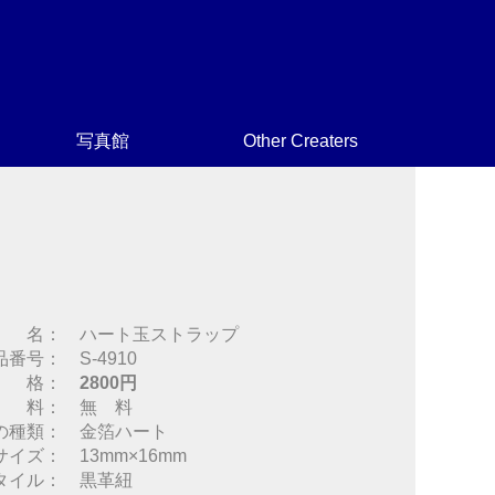
写真館
Other Creaters
 名： ハート玉ストラップ
品番号： S-4910
 格：
2800円
 料： 無 料
の種類： 金箔ハート
サイズ： 13mm×16mm
タイル： 黒革紐