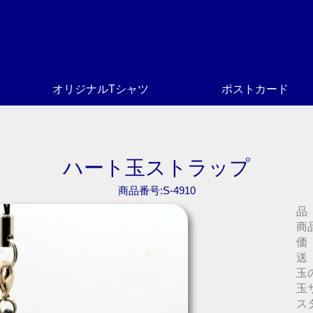
オリジナルTシャツ
ポストカード
ハート玉ストラップ
商品番号:S-4910
品
商
価
送
玉
玉
ス