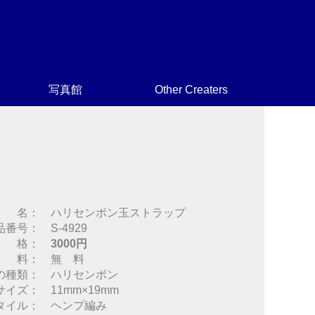
写真館
Other Creaters
 名： ハリセンボン玉ストラップ
品番号： S-4929
 格：
3000円
 料： 無 料
の種類： ハリセンボン
サイズ： 11mm×19mm
タイル： ヘンプ編み