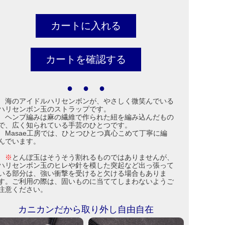
● ● ●
海のアイドルハリセンボンが、やさしく微笑んでいる
ハリセンボン玉のストラップです。
ヘンプ編みは麻の繊維で作られた紐を編み込んだもの
で、広く知られている手芸のひとつです。
Masae工房では、ひとつひとつ真心こめて丁寧に編
んでいます。
※
とんぼ玉はそうそう割れるものではありませんが、
ハリセンボン玉のヒレや針を模した突起など出っ張って
いる部分は、強い衝撃を受けると欠ける場合もありま
す。ご利用の際は、固いものに当ててしまわないようご
注意ください。
カニカンだから取り外し自由自在