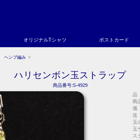
オリジナルTシャツ
ポストカード
・
ヘンプ編み
ハリセンボン玉ストラップ
商品番号:S-4929
品
商
価
送
玉
玉
ス