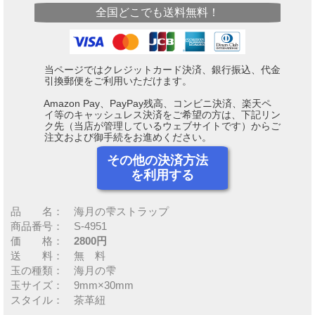
全国どこでも送料無料！
当ページではクレジットカード決済、銀行振込、代金
引換郵便をご利用いただけます。
Amazon Pay、PayPay残高、コンビニ決済、楽天ペ
イ等のキャッシュレス決済をご希望の方は、下記リン
ク先（当店が管理しているウェブサイトです）からご
注文および御手続をお進めください。
その他の決済方法
を利用する
品 名： 海月の雫ストラップ
商品番号： S-4951
価 格：
2800円
送 料： 無 料
玉の種類： 海月の雫
玉サイズ： 9mm×30mm
スタイル： 茶革紐