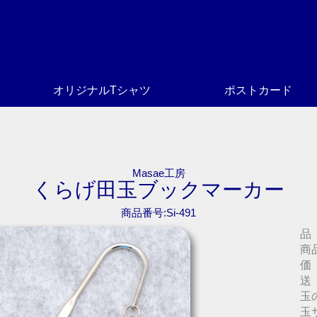
オリジナルTシャツ
ポストカード
Masae工房
くらげ田玉ブックマーカー
商品番号:Si-491
品
商品
価
送
玉
玉