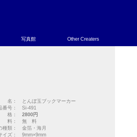
写真館
Other Creaters
 名： とんぼ玉ブックマーカー
番号： Si-491
 格：
2800円
 料： 無 料
の種類： 金箔・海月
サイズ： 9mm×9mm