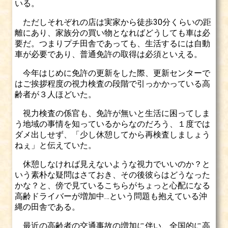
いる。
ただしそれぞれの店は実家から徒歩30分くらいの距
離にあり、家族分の買い物となればどうしても車は必
要だ。つまりプチ田舎であっても、生活するには自動
車が必要であり、普通免許の取得は必須といえる。
今年はじめに免許の更新をした際、更新センターで
はご挨拶程度の視力検査の段階で引っかかっている高
齢者が３人ほどいた。
視力検査の係官も、免許が無いと生活に困ってしま
う地域の事情を知っているからなのだろう、１度では
ダメ出しせず、「少し休憩してから再検査しましょう
ねぇ」と伝えていた。
休憩しなければ見えないような視力でいいのか？と
いう素朴な疑問はさておき、その後彼らはどうなった
かな？と、傍で見ているこちらがちょっと心配になる
高齢ドライバーが増加中…という問題も抱えている沖
縄の田舎である。
最近の高齢者の交通事故の増加に伴い、全国的に高