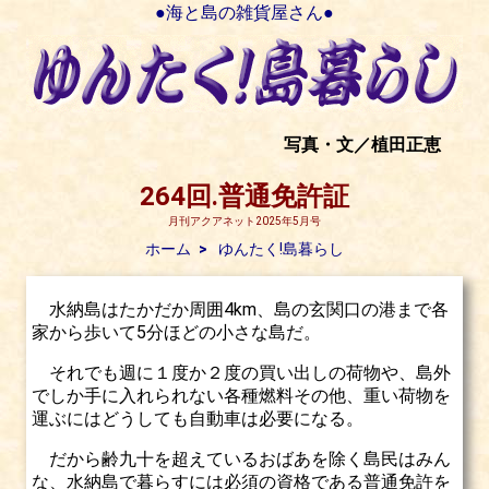
●海と島の雑貨屋さん●
写真・文／植田正恵
264回.普通免許証
月刊アクアネット2025年5月号
ホーム
ゆんたく!島暮らし
水納島はたかだか周囲4km、島の玄関口の港まで各
家から歩いて5分ほどの小さな島だ。
それでも週に１度か２度の買い出しの荷物や、島外
でしか手に入れられない各種燃料その他、重い荷物を
運ぶにはどうしても自動車は必要になる。
だから齢九十を超えているおばあを除く島民はみん
な、水納島で暮らすには必須の資格である普通免許を