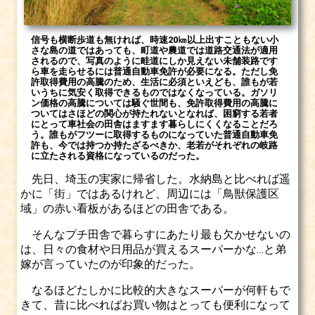
信号も横断歩道も無ければ、時速20㎞以上出すこともない小
さな島の道ではあっても、町道や農道では道路交通法が適用
されるので、写真のように畦道にしか見えない未舗装路です
ら車を走らせるには普通自動車免許が必要になる。ただし免
許取得費用の高騰のため、生活に必須といえども、誰もが若
いうちに気安く取得できるものではなくなっている。ガソリ
ン価格の高騰については騒ぐ世間も、免許取得費用の高騰に
ついてはさほどの関心が持たれないとなれば、困窮する若者
にとって車社会の田舎はますます暮らしにくくなることだろ
う。誰もがフツーに取得するものになっていた普通自動車免
許も、今では持つか持たざるべきか、老若がそれぞれの岐路
に立たされる資格になっているのだった。
先日、埼玉の実家に帰省した。水納島と比べれば遥
かに「街」ではあるけれど、周辺には「鳥獣保護区
域」の赤い看板があるほどの田舎である。
そんなプチ田舎で暮らすにあたり最も欠かせないの
は、日々の食材や日用品が買えるスーパーかな…と弟
嫁が言っていたのが印象的だった。
なるほどたしかに比較的大きなスーパーが何軒もで
きて、昔に比べればお買い物はとっても便利になって