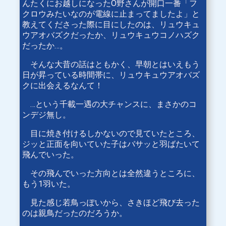
んたくにお越しになったO野さんが開口一番「フ
クロウみたいなのが電線に止まってましたよ」と
教えてくださった際に目にしたのは、リュウキュ
ウアオバズクだったか、リュウキュウコノハズク
だったか…。
そんな大昔の話はともかく、早朝とはいえもう
日が昇っている時間帯に、リュウキュウアオバズ
クに出会えるなんて！
…という千載一遇の大チャンスに、まさかのコ
ンデジ無し。
目に焼き付けるしかないので見ていたところ、
ジッと正面を向いていた子はバサッと羽ばたいて
飛んでいった。
その飛んでいった方向とは全然違うところに、
もう1羽いた。
見た感じ若鳥っぽいから、さきほど飛び去った
のは親鳥だったのだろうか。