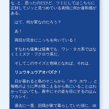
な…と、思ったのだけど、ツミにしてはこちらに
正対してジッと見つめている表情に何か違和感が
ある。
はて、何が変なのだろう？
あ！
両目が完全にこっちを向いている！
すなわち猛禽は猛禽でも、ワシ・タカ系ではな
くミミズク・フクロウ系だ。
そしてこのサイズと色味となれば、それは…
リュウキュウアオバズク！
日が暮れると島のそこらから「ホウ…ホウ…」と
毎晩のように声が聴こえるから島にいることはわ
かってはいても、夜中にその姿を目にするのはム
ツカシイ。
過去に一度、旧我が家で暮らしていた頃に、ゆ