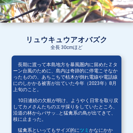
リュウキュウアオバズク
全長 30cmほど
長期に渡って本島地方を暴風圏内に留めたＺタ
ーン台風のために、島内は奇跡的に停電こそなか
ったものの、あちこちで枯木が倒れ電線や電話線
にのしかかる被害が出ていた今年（2023年）8月
上旬のこと。
10日連続の欠航が明け、ようやく日常を取り戻
してカメさんたちのエサ採りをしていたところ、
沿道の林からバサッ…と猛禽系の鳥が出てきて、
枝に止まった。
猛禽系といってもサイズ的に
ツミ
かなにかか