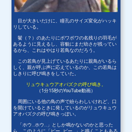
目が大きいだけに、瞳孔のサイズ変化がハッキ
リしている。
鬢（？）のあたりにポワポワの名残りの羽毛が
あるように見えるし、容貌にまだ幼さが残ってい
るから、これはやはり若鳥なのだろう。
この若鳥が見上げているあたりに親鳥がいるら
しく、親が呼ぶ声に応えているのか、この若鳥は
しきりに呼び鳴きをしていた。
リュウキュウアオバズクの呼び鳴き。
（1分15秒のYouTube動画）
周囲にいる他の鳥の声で紛らわしいけれど、口
を開けているときに発しているのがリュウキュウ
アオバズクの呼び鳴きっぽい。
「ホウ…ホウ…」としか鳴かないのかと思った
ら、このように「ピー…ピー…」と鳴くこともある