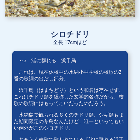
シロチドリ
全長 17cmほど
～♪ 渚に群れる 浜千鳥……
これは、現在休校中の水納小中学校の校歌の2
番の歌詞の出だし部分。
浜千鳥（はまちどり）という和名は存在せず、
これはチドリ類を総称した文学的名称だから、校
歌の歌詞にはもってこいだったのだろう。
水納島で観られる多くのチドリ類、シギ類もま
た期間限定の冬鳥なんだけど、唯一といってもい
い例外がこのシロチドリ。
おそらく校歌で歌われている「渚に群れる浜千