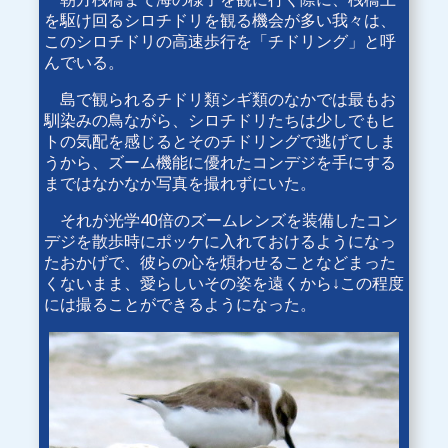
を駆け回るシロチドリを観る機会が多い我々は、
このシロチドリの高速歩行を「チドリング」と呼
んでいる。
島で観られるチドリ類シギ類のなかでは最もお
馴染みの鳥ながら、シロチドリたちは少しでもヒ
トの気配を感じるとそのチドリングで逃げてしま
うから、ズーム機能に優れたコンデジを手にする
まではなかなか写真を撮れずにいた。
それが光学40倍のズームレンズを装備したコン
デジを散歩時にポッケに入れておけるようになっ
たおかげで、彼らの心を煩わせることなどまった
くないまま、愛らしいその姿を遠くから↓この程度
には撮ることができるようになった。