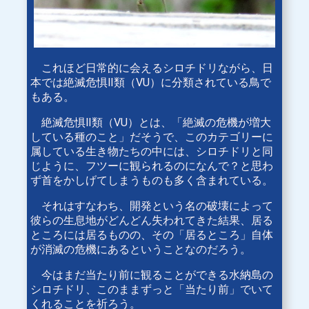
これほど日常的に会えるシロチドリながら、日
本では絶滅危惧Ⅱ類（VU）に分類されている鳥で
もある。
絶滅危惧Ⅱ類（VU）とは、「絶滅の危機が増大
している種のこと」だそうで、このカテゴリーに
属している生き物たちの中には、シロチドリと同
じように、フツーに観られるのになんで？と思わ
ず首をかしげてしまうものも多く含まれている。
それはすなわち、開発という名の破壊によって
彼らの生息地がどんどん失われてきた結果、居る
ところには居るものの、その「居るところ」自体
が消滅の危機にあるということなのだろう。
今はまだ当たり前に観ることができる水納島の
シロチドリ、このままずっと「当たり前」でいて
くれることを祈ろう。