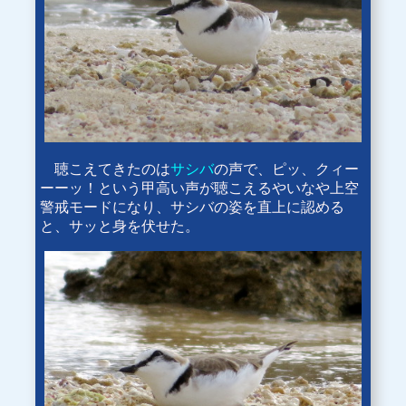
聴こえてきたのは
サシバ
の声で、ピッ、クィー
ーーッ！という甲高い声が聴こえるやいなや上空
警戒モードになり、サシバの姿を直上に認める
と、サッと身を伏せた。