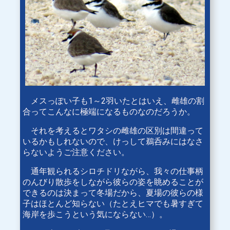
メスっぽい子も1～2羽いたとはいえ、雌雄の割
合ってこんなに極端になるものなのだろうか。
それを考えるとワタシの雌雄の区別は間違って
いるかもしれないので、けっして鵜呑みにはなさ
らないようご注意ください。
通年観られるシロチドリながら、我々の仕事柄
のんびり散歩をしながら彼らの姿を眺めることが
できるのは決まって冬場だから、夏場の彼らの様
子はほとんど知らない（たとえヒマでも暑すぎて
海岸を歩こうという気にならない…）。