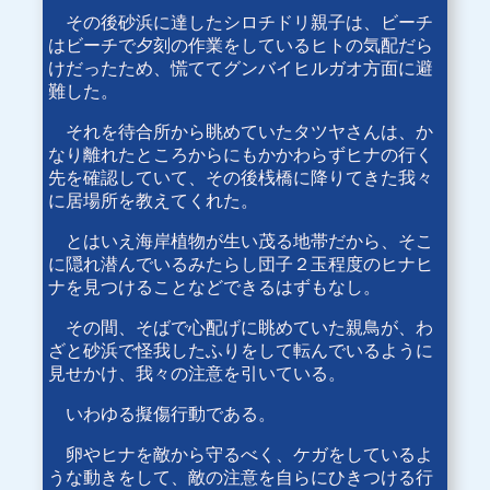
その後砂浜に達したシロチドリ親子は、ビーチ
はビーチで夕刻の作業をしているヒトの気配だら
けだったため、慌ててグンバイヒルガオ方面に避
難した。
それを待合所から眺めていたタツヤさんは、か
なり離れたところからにもかかわらずヒナの行く
先を確認していて、その後桟橋に降りてきた我々
に居場所を教えてくれた。
とはいえ海岸植物が生い茂る地帯だから、そこ
に隠れ潜んでいるみたらし団子２玉程度のヒナヒ
ナを見つけることなどできるはずもなし。
その間、そばで心配げに眺めていた親鳥が、わ
ざと砂浜で怪我したふりをして転んでいるように
見せかけ、我々の注意を引いている。
いわゆる擬傷行動である。
卵やヒナを敵から守るべく、ケガをしているよ
うな動きをして、敵の注意を自らにひきつける行