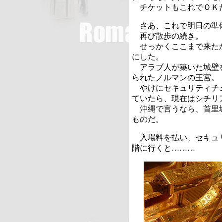
チケットもこれでＯＫ
さあ、これで明日の準
再び散歩の続き。
せっかくここまで来た
にした。
アラブ人が築いた城壁
られたノルマンの王宮。
やけにセキュリティチ
ていたら、現在はシチリ
沖縄で言うなら、首里
ものだ。
入場料を払い、セキュ
階に行くと………