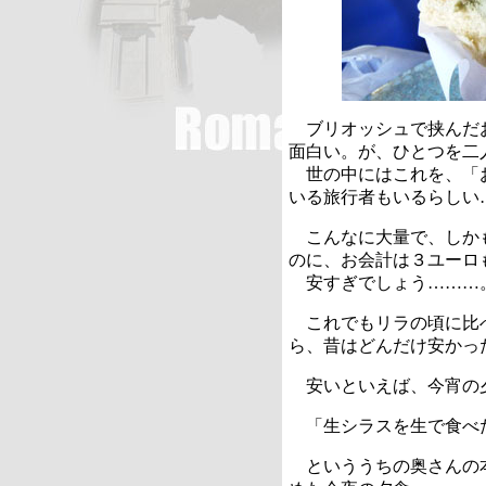
ブリオッシュで挟んだ
面白い。が、ひとつを二
世の中にはこれを、「
いる旅行者もいるらしい
こんなに大量で、しか
のに、お会計は３ユーロ
安すぎでしょう………
これでもリラの頃に比
ら、昔はどんだけ安かっ
安いといえば、今宵の
「生シラスを生で食べ
といううちの奥さんの