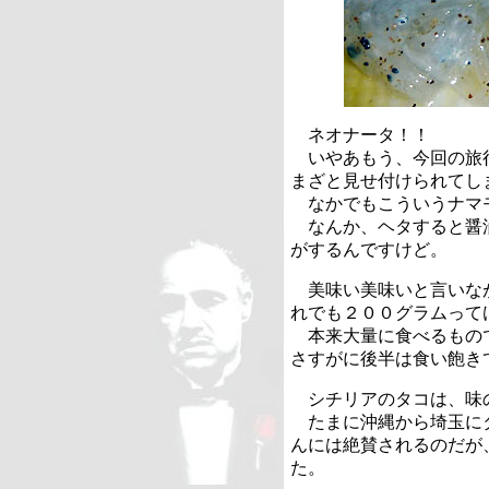
ネオナータ！！
いやあもう、今回の旅
まざと見せ付けられてし
なかでもこういうナマ
なんか、ヘタすると醤
がするんですけど。
美味い美味いと言いな
れでも２００グラムって
本来大量に食べるもの
さすがに後半は食い飽き
シチリアのタコは、味
たまに沖縄から埼玉に
んには絶賛されるのだが
た。