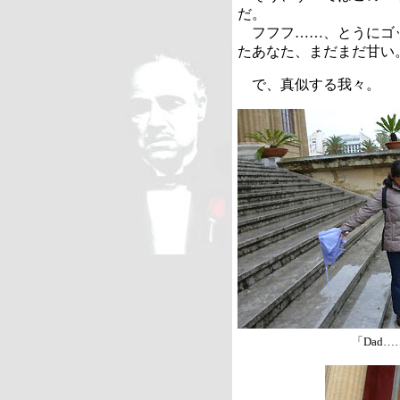
だ。
フフフ……、とうにゴ
たあなた、まだまだ甘い
で、真似する我々。
「
Dad
…