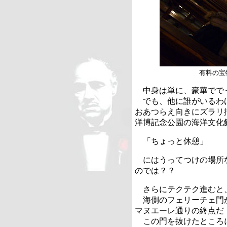
有料の宝
中身は単に、豪華でで
でも、他に誰がいるわ
おあつらえ向きにズラリ
洋博記念公園の海洋文化
「ちょっと休憩」
にはうってつけの場所
のでは？？
さらにテクテク進むと
海側のフェリーチェ門
マヌエーレ通りの終点だ
この門を抜けたところ