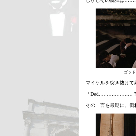
しかしその銃弾は……
ゴッド
マイケルを突き抜けて
「
Dad
…………………
その一言を最期に、倒