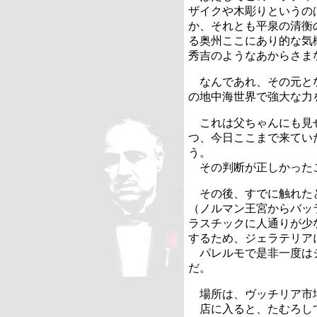
ザイクや木彫りというの
か、それとも平泉の清衡
る奥州ここにあり的な気
秀吉のようなあからさま
なんであれ、その元と
の地中海世界で強大な
これは父ちゃんにも見
つ、今日ここまで来てい
う。
その判断が正しかった
その後、すでに触れた
（ノルマン王宮からバッ
ラスチックに人通りが少
するため、ジェラテリア
パレルモで是非一度は
だ。
場所は、ヴッチリア市
店に入ると、たむろし