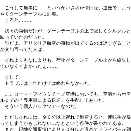
こうして無事に……というかいささか情けない逆走で、よう
やくターンテーブルに到着。
すると………
我々の荷物だけが、ターンテーブルの上で寂しくクルクルと
回っていたのだった。
誰だよ、アリタリア航空の荷物が出てくるのは遅すぎる！と
か文句言ってた人は。
それよりもなによりも、荷物がターンテーブル上から紛失し
ていなくてよかったぁ……。
そして。
トラブルはこれだけでは終わらなかった。
ここローマ・フィウミチーノ空港においても、空港からホテ
ルまでの「専用車による送迎」を手配してあった。
そういう個人パックツアーなのだ。
ただしそれには、９０分以上遅れて到着すると、運転手が帰
ってしまうかもしれない…などという条件が書かれてある。
また、現地交通事情により３０分ほど遅れてドライバーが到