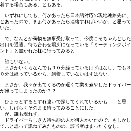
着する場合もある、ともある。
いずれにしても、何かあったら日本語対応の現地連絡先に、
とあったので、まぁ何かあったら連絡すればいいか、と思って
いた。
で、なんとか荷物を無事受け取って、今度こそちゃんとした
出口を通過。待ち合わせ場所になっている「ミーティングポイ
ント」と書かれた柱に行ってみると………
誰もいない。
まさかいくらなんでも９０分経っているはずはなし、でも３
０分は経っているから、到着していないはずはない。
まさか、我々が出てくるのが遅くて業を煮やしたドライバー
が帰ってしまったのか？？
ひょっとするとすれ違いで探してくれているかも……と思
い、しばらくそのまま待ってみることにした。
が、誰も現れず。
ドライバーらしき人待ち顔の人が何人かいたので、もしかし
て…と思って訊ねてみたものの、該当者はまったくなし。