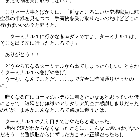
まだ荷物を受け取ってないのに！！
こりゃ一大事とばかりに、手近なところにいた空港職員に航
空券の半券を見せつつ、手荷物を受け取りたいのだけどどこに
行けばいいの？と問うと、
「ターミナル１に行かなきゃダメですよ。ターミナル１は、
そこを出て左に行ったところです」
ありがとう！！
どうやら異なるターミナルから出てしまったらしい。ともか
くターミナル１へ急げや急げ。
うーむ、なんてことだ、ここまで完全に時間通りだったの
に。
暗くなる前にローマのホテルに着きたいなぁと思っていた僕
にとって、遅延とは無縁のアリタリア航空に感謝しきりだった
のだが、まさかこんなところで路頭に迷うとは。
ターミナル１の入り口まではやたらと遠かった。
構内で道がわからなくなったときに、こんなに遠いはずない
だろう…と選択肢からはずした方こそが正解だったらし