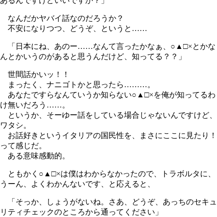
あるんですけどいいですか？」
なんだかヤバイ話なのだろうか？
不安になりつつ、どうぞ、というと……
「日本にね、あのー……なんて言ったかなぁ、○▲□×とかな
んとかいうのがあると思うんだけど、知ってる？？」
世間話かいッ！！
まったく、ナニゴトかと思ったら………。
あなたですらなんていうか知らない○▲□×を俺が知ってるわ
け無いだろう……。
というか、そーゆー話をしている場合じゃないんですけど、
ワタシ。
お話好きというイタリアの国民性を、まさにここに見たり！
って感じだ。
ある意味感動的。
ともかく○▲□×は僕はわからなかったので、トラボルタに、
うーん、よくわかんないです、と応えると、
「そっか、しょうがないね。さあ、どうぞ、あっちのセキュ
リティチェックのところから通ってください」