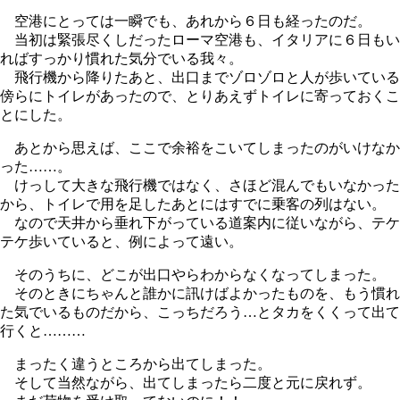
空港にとっては一瞬でも、あれから６日も経ったのだ。
当初は緊張尽くしだったローマ空港も、イタリアに６日もい
ればすっかり慣れた気分でいる我々。
飛行機から降りたあと、出口までゾロゾロと人が歩いている
傍らにトイレがあったので、とりあえずトイレに寄っておくこ
とにした。
あとから思えば、ここで余裕をこいてしまったのがいけなか
った……。
けっして大きな飛行機ではなく、さほど混んでもいなかった
から、トイレで用を足したあとにはすでに乗客の列はない。
なので天井から垂れ下がっている道案内に従いながら、テケ
テケ歩いていると、例によって遠い。
そのうちに、どこが出口やらわからなくなってしまった。
そのときにちゃんと誰かに訊けばよかったものを、もう慣れ
た気でいるものだから、こっちだろう…とタカをくくって出て
行くと………
まったく違うところから出てしまった。
そして当然ながら、出てしまったら二度と元に戻れず。