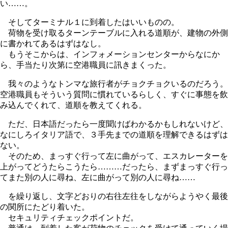
い……。
そしてターミナル１に到着したはいいものの。
荷物を受け取るターンテーブルに入れる道順が、建物の外側
に書かれてあるはずはなし。
もうそこからは、インフォメーションセンターからなにか
ら、手当たり次第に空港職員に訊きまくった。
我々のようなトンマな旅行者がチョクチョクいるのだろう。
空港職員もそういう質問に慣れているらしく、すぐに事態を飲
み込んでくれて、道順を教えてくれる。
ただ、日本語だったら一度聞けばわかるかもしれないけど、
なにしろイタリア語で、３手先までの道順を理解できるはずは
ない。
そのため、まっすぐ行って左に曲がって、エスカレーターを
上がってどうたらこうたら………だったら、まずまっすぐ行っ
てまた別の人に尋ね、左に曲がって別の人に尋ね……
を繰り返し、文字どおりの右往左往をしながらようやく最後
の関所にたどり着いた。
セキュリティチェックポイントだ。