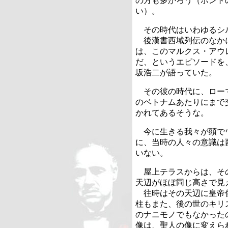
の方も多かろう（ホント
い）。
その時代はいわゆるシ
後漢書西域列伝のなか
は、このマルクス・アウ
だ、というエピソードを
坂浩二が語っていた。
その彼の時代に、ロー
のベトナムあたりにまで
かれてあるそうな。
今に生きる我々が頭で
に、当時の人々の意識は
いない。
屋上テラスからは、そ
天辺がほぼ同じ高さで見
往時はその天辺に皇帝
柱もまた、後の世のキリ
のナニモノでもなかった
像は、聖人の像に変えら