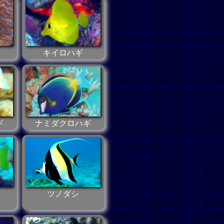
キイロハギ
ギ
ナミダクロハギ
ツノダシ