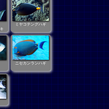
ミヤコテングハギ
キ
ニセカンランハギ