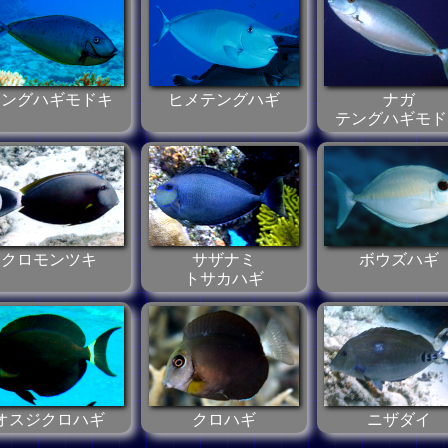
テングハギモドキ
ヒメテングハギ
ナガ
テングハギモド
クロモンツキ
サザナミ
ボウズハギ
トサカハギ
オスジクロハギ
クロハギ
ニザダイ