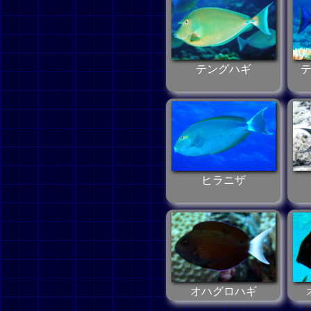
テングハギ
ヒラニザ
オハグロハギ