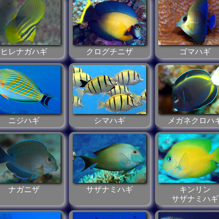
ヒレナガハギ
クログチニザ
ゴマハギ
ニジハギ
シマハギ
メガネクロハ
ナガニザ
サザナミハギ
キンリン
サザナミハギ