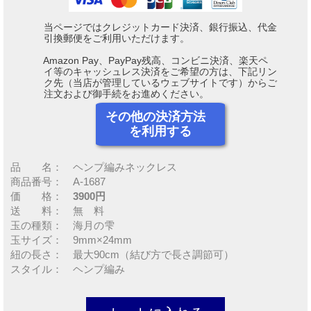
当ページではクレジットカード決済、銀行振込、代金
引換郵便をご利用いただけます。
Amazon Pay、PayPay残高、コンビニ決済、楽天ペ
イ等のキャッシュレス決済をご希望の方は、下記リン
ク先（当店が管理しているウェブサイトです）からご
注文および御手続をお進めください。
その他の決済方法
を利用する
品 名： ヘンプ編みネックレス
商品番号： A-1687
価 格：
3900円
送 料： 無 料
玉の種類： 海月の雫
玉サイズ： 9mm×24mm
紐の長さ： 最大90cm（結び方で長さ調節可）
スタイル： ヘンプ編み