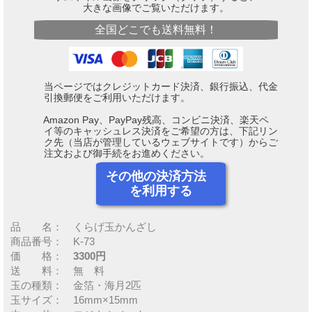
大きな画像でご覧いただけます。
全国どこでも送料無料！
当ページではクレジットカード決済、銀行振込、代金
引換郵便をご利用いただけます。
Amazon Pay、PayPay残高、コンビニ決済、楽天ペ
イ等のキャッシュレス決済をご希望の方は、下記リン
ク先（当店が管理しているウェブサイトです）からご
注文および御手続をお進めください。
その他の決済方法
を利用する
品 名： くらげ玉かんざし
商品番号： K-73
価 格：
3300円
送 料： 無 料
玉の種類： 金箔・海月2匹
玉サイズ： 16mm×15mm