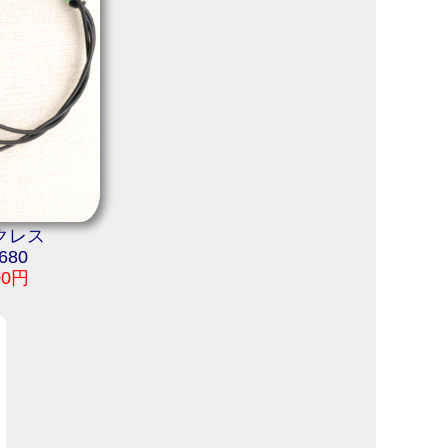
クレス
680
00円