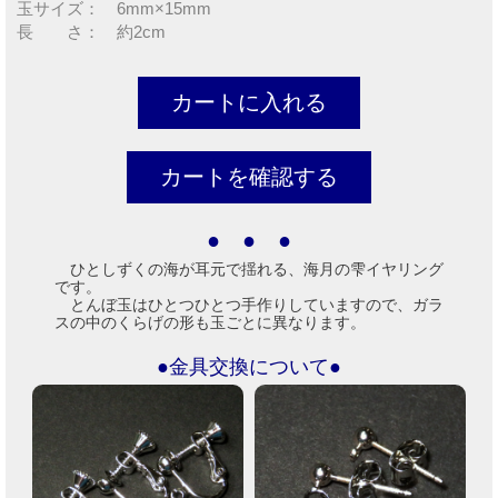
玉サイズ： 6mm×15mm
長 さ： 約2cm
● ● ●
ひとしずくの海が耳元で揺れる、海月の雫イヤリング
です。
とんぼ玉はひとつひとつ手作りしていますので、ガラ
スの中のくらげの形も玉ごとに異なります。
●金具交換について●