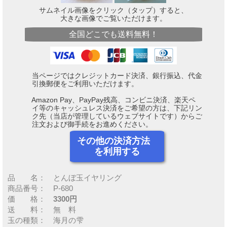
サムネイル画像をクリック（タップ）すると、
大きな画像でご覧いただけます。
全国どこでも送料無料！
当ページではクレジットカード決済、銀行振込、代金
引換郵便をご利用いただけます。
Amazon Pay、PayPay残高、コンビニ決済、楽天ペ
イ等のキャッシュレス決済をご希望の方は、下記リン
ク先（当店が管理しているウェブサイトです）からご
注文および御手続をお進めください。
その他の決済方法
を利用する
品 名： とんぼ玉イヤリング
商品番号： P-680
価 格：
3300円
送 料： 無 料
玉の種類： 海月の雫