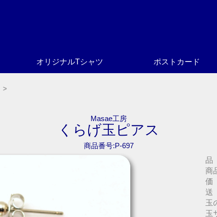
オリジナルTシャツ
ポストカード
Masae工房
くらげ玉ピアス
商品番号:P-697
品
商
価
送
玉
玉