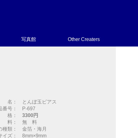
写真館
Other Creaters
 名： とんぼ玉ピアス
品番号： P-697
 格：
3300円
 料： 無 料
の種類： 金箔・海月
サイズ： 8mm×9mm