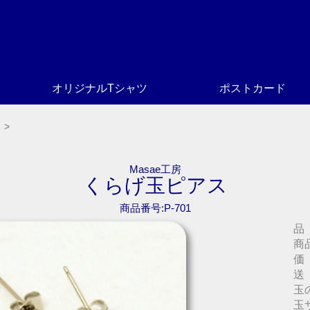
オリジナルTシャツ
ポストカード
Masae工房
くらげ玉ピアス
商品番号:P-701
品
商
価
送
玉
玉