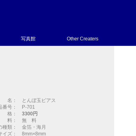
写真館
Other Creaters
 名： とんぼ玉ピアス
品番号： P-701
 格：
3300円
 料： 無 料
の種類： 金箔・海月
サイズ： 8mm×8mm